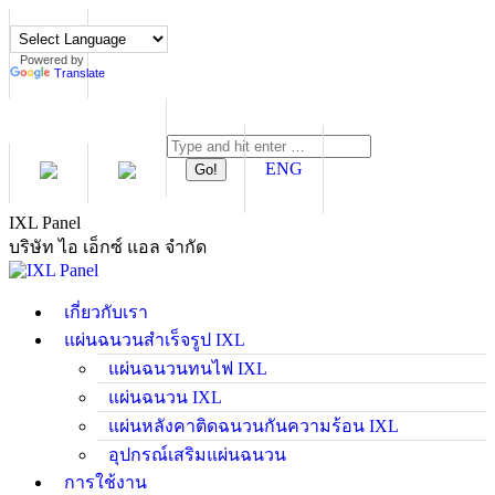
Skip
to
content
Powered by
Translate
Search:
ENG
IXL Panel
บริษัท ไอ เอ็กซ์ แอล จำกัด
เกี่ยวกับเรา
แผ่นฉนวนสำเร็จรูป IXL
แผ่นฉนวนทนไฟ IXL
แผ่นฉนวน IXL
แผ่นหลังคาติดฉนวนกันความร้อน IXL
อุปกรณ์เสริมแผ่นฉนวน
การใช้งาน