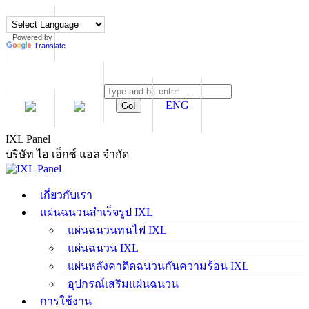
Skip
to
content
Powered by
Translate
Search:
ENG
IXL Panel
บริษัท ไอ เอ็กซ์ แอล จำกัด
เกี่ยวกับเรา
แผ่นฉนวนสำเร็จรูป IXL
แผ่นฉนวนทนไฟ IXL
แผ่นฉนวน IXL
แผ่นหลังคาติดฉนวนกันความร้อน IXL
อุปกรณ์เสริมแผ่นฉนวน
การใช้งาน