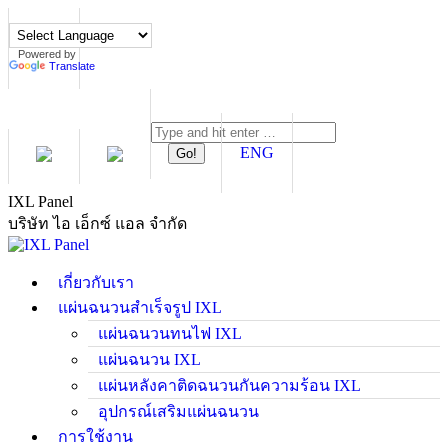
Skip
to
content
Powered by
Translate
Search:
ENG
IXL Panel
บริษัท ไอ เอ็กซ์ แอล จำกัด
เกี่ยวกับเรา
แผ่นฉนวนสำเร็จรูป IXL
แผ่นฉนวนทนไฟ IXL
แผ่นฉนวน IXL
แผ่นหลังคาติดฉนวนกันความร้อน IXL
อุปกรณ์เสริมแผ่นฉนวน
การใช้งาน