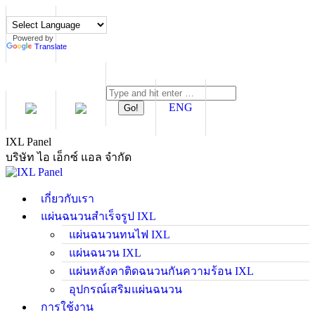
Skip
to
content
Powered by
Translate
Search:
ENG
IXL Panel
บริษัท ไอ เอ็กซ์ แอล จำกัด
เกี่ยวกับเรา
แผ่นฉนวนสำเร็จรูป IXL
แผ่นฉนวนทนไฟ IXL
แผ่นฉนวน IXL
แผ่นหลังคาติดฉนวนกันความร้อน IXL
อุปกรณ์เสริมแผ่นฉนวน
การใช้งาน