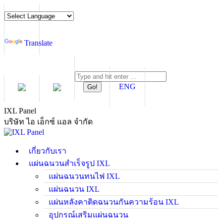
Skip
to
Powered
content
by
Translate
Search:
ENG
IXL Panel
บริษัท ไอ เอ็กซ์ แอล จำกัด
เกี่ยวกับเรา
แผ่นฉนวนสำเร็จรูป IXL
แผ่นฉนวนทนไฟ IXL
แผ่นฉนวน IXL
แผ่นหลังคาติดฉนวนกันความร้อน IXL
อุปกรณ์เสริมแผ่นฉนวน